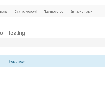
знань
Статус мережі
Партнерство
Зв'язок з нами
ot Hosting
Нема новин